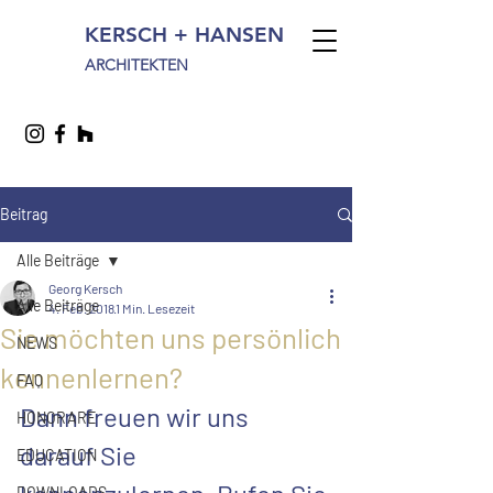
KERSCH + HANSEN
ARCHITEKTEN
Beitrag
Alle Beiträge
Georg Kersch
Alle Beiträge
4. Feb. 2018
1 Min. Lesezeit
Sie möchten uns persönlich
NEWS
kennenlernen?
FAQ
Dann freuen wir uns 
HONORARE
darauf Sie 
EDUCATION
DOWNLOADS