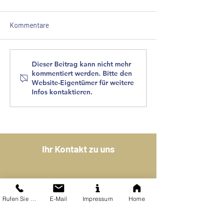
Kommentare
Wie finde ich den richtigen
Wie groß sollte 
Dieser Beitrag kann nicht mehr
kommentiert werden. Bitte den
Architekten?
Traumhaus sein?
Website-Eigentümer für weitere
Infos kontaktieren.
Ihr Kontakt zu uns
KERSCH + HANSEN
Peter-Joseph-Lenné-Straße 25
Rufen Sie uns an
E-Mail
Impressum
Home
54296 Trier
ARCHITEKTEN