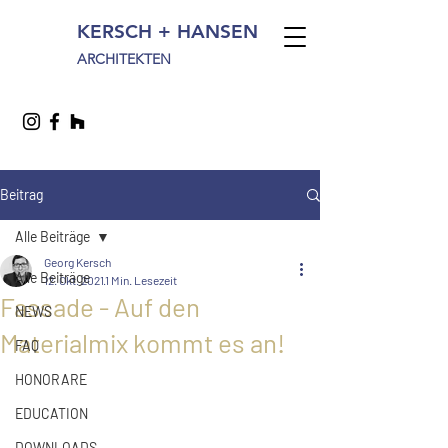
KERSCH + HANSEN
ARCHITEKTEN
Beitrag
Alle Beiträge
Georg Kersch
Alle Beiträge
12. Okt. 2021
1 Min. Lesezeit
Fassade - Auf den
NEWS
Materialmix kommt es an!
FAQ
HONORARE
EDUCATION
DOWNLOADS