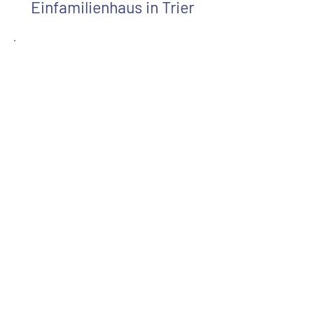
Einfamilienhaus in Trier
Daten + Fakten
Art:
realisierte Architektur
klarer Baukörper mit
Satteldach mit
integrieter
Doppelgarage
Typologie:
Wohnbebauung
Jahr:
2020
Status:
fertiggestellt