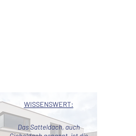
angrenzend an ein Wiesen- und
Waldareal am Rande des
Baugebietes.
Das zweigeschoßige
Entree mit einer
Treppenhausgalerie erlaubt eine
direkte Blickbeziehung
zum Garten
und der großzügig überdachten
Terrasse.
Die Wohnräume sind naturnah und
südlich ausgerichtet; der Garten
und die Freibereiche sind über eine
Schiebetüranlage
erreichbar.
WISSENSWERT:
Das Satteldach, auch
Giebeldach genannt, ist die