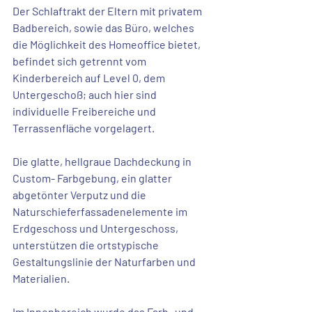
Der Schlaftrakt der Eltern mit privatem 
Badbereich, sowie das Büro, welches 
die Möglichkeit des 
Homeoffice
 bietet, 
befindet sich getrennt vom 
Kinderbereich auf Level 0, dem 
Untergeschoß; auch hier sind 
individuelle Freibereiche
 und 
Terrassenfläche vorgelagert.
Die glatte, hellgraue Dachdeckung in 
Custom- Farbgebung, ein glatter 
abgetönter Verputz und die 
Naturschieferfassadenelemente im 
Erdgeschoss und Untergeschoss
, 
unterstützen die 
ortstypische 
Gestaltungslinie 
der 
Naturfarben 
und 
Materialien.
Im Innenbereich wurde das Farb- und 