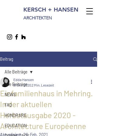
KERSCH + HANSEN
ARCHITEKTEN
Beitrag
Alle Beiträge
Edda Hansen
Alle Beiträge
9. Okt. 2020
2 Min. Lesezeit
Einfamilienhaus in Mehring.
NEWS
In der aktuellen
FAQ
Herbstausgabe 2020 -
HONORARE
Architecture Européenne
EDUCATION
Aktualisiert:
26. Feb. 2021
DOWNLOADS