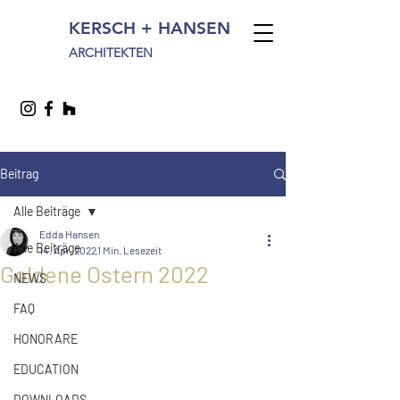
KERSCH + HANSEN
ARCHITEKTEN
Beitrag
Alle Beiträge
Edda Hansen
Alle Beiträge
14. Apr. 2022
1 Min. Lesezeit
Goldene Ostern 2022
NEWS
FAQ
HONORARE
EDUCATION
DOWNLOADS