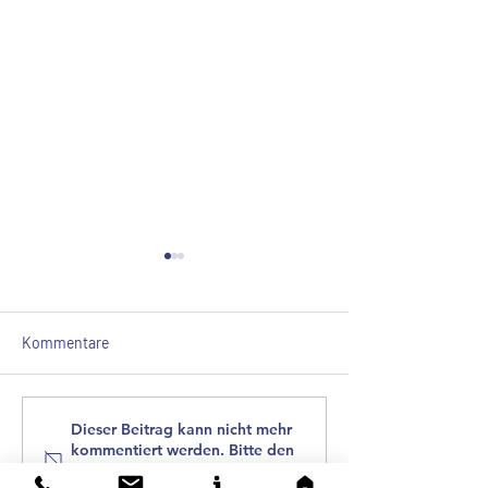
Kommentare
Magazin: Architecture
VISUALISIERUNG
Dieser Beitrag kann nicht mehr
kommentiert werden. Bitte den
Européenne
REALISIERUNG
Website-Eigentümer für weitere
Sommerausgabe 2023 -