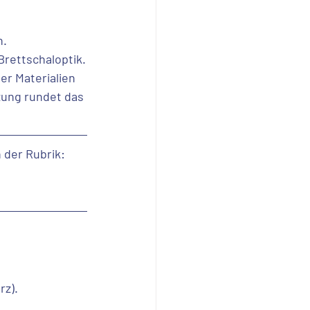
n.
rettschaloptik.
r Materialien 
zung rundet das 
 der Rubrik:
z). 