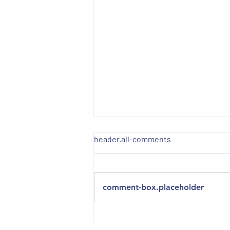
header.all-comments
comment-box.placeholder
FOTO DES MONATS JULI 2023
- WELLNESS-BAD