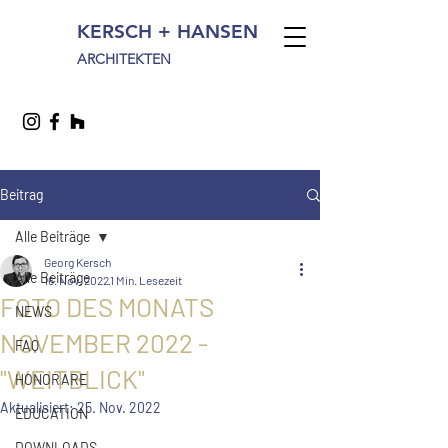
KERSCH + HANSEN
ARCHITEKTEN
Beitrag
Alle Beiträge
Georg Kersch
Alle Beiträge
16. Nov. 2022
1 Min. Lesezeit
FOTO DES MONATS
NEWS
NOVEMBER 2022 -
FAQ
"WEITBLICK"
HONORARE
Aktualisiert:
25. Nov. 2022
EDUCATION
DOWNLOADS