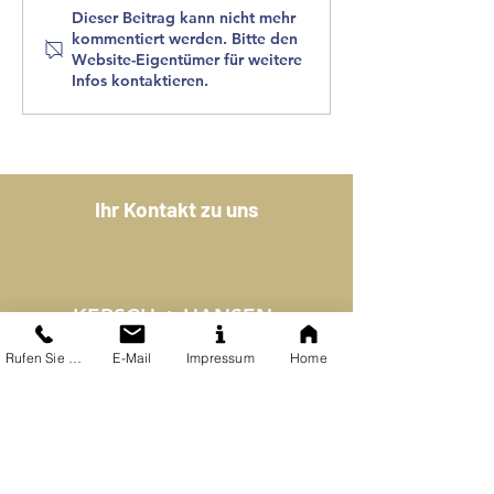
Magazin: Architecture
VISUALISIERUNG
Dieser Beitrag kann nicht mehr
kommentiert werden. Bitte den
Européenne
REALISIERUNG
Website-Eigentümer für weitere
Sommerausgabe 2023 -
Infos kontaktieren.
Wohnhaus an der
Obermosel
Ihr Kontakt zu uns
KERSCH + HANSEN
Peter-Joseph-Lenné-Straße 25
54296 Trier
ARCHITEKTEN
Rufen Sie uns an
E-Mail
Impressum
Home
T:
+49 (0) 651 14 55 37 35
studio@kersch-hansen.de
Bürozeiten: