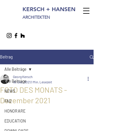
KERSCH + HANSEN
ARCHITEKTEN
Beitrag
Alle Beiträge
Georg Kersch
Alle Beiträge
16. Dez. 2021
1 Min. Lesezeit
FOTO DES MONATS -
NEWS
Dezember 2021
FAQ
HONORARE
EDUCATION
DOWNLOADS