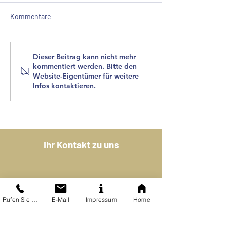
Kommentare
Unser neues Booklet ist
FOTO DES MONAT
Dieser Beitrag kann nicht mehr
kommentiert werden. Bitte den
da
2023 - WELLNE
Website-Eigentümer für weitere
Infos kontaktieren.
Ihr Kontakt zu uns
KERSCH + HANSEN
Peter-Joseph-Lenné-Straße 25
Rufen Sie uns an
E-Mail
Impressum
Home
54296 Trier
ARCHITEKTEN