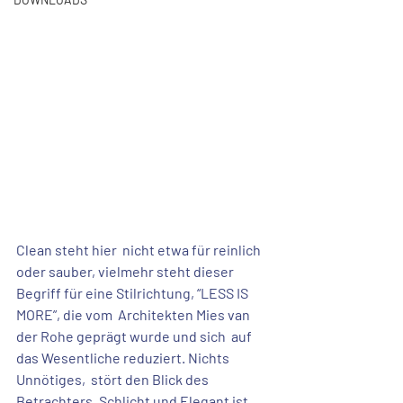
Clean steht hier  nicht etwa für reinlich 
oder sauber, vielmehr steht dieser 
Begriff für eine Stilrichtung, 
“LESS IS 
MORE”
, die vom  
Architekten Mies van 
der Rohe
 geprägt wurde und sich  auf 
das
 Wesentliche reduziert
. Nichts 
Unnötiges,  stört den Blick des 
Betrachters. 
Schlicht und Elegant ist 