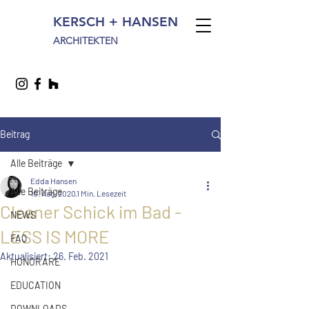
KERSCH + HANSEN
ARCHITEKTEN
Beitrag
Alle Beiträge
Edda Hansen
Alle Beiträge
10. Aug. 2020
1 Min. Lesezeit
Cleaner Schick im Bad -
NEWS
LESS IS MORE
FAQ
Aktualisiert:
26. Feb. 2021
HONORARE
EDUCATION
DOWNLOADS