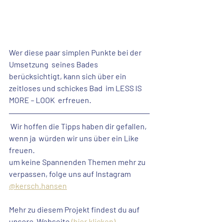
Wer diese paar simplen Punkte bei der 
Umsetzung 
 seines Bades 
berücksichtigt, kann sich über ein 
zeitloses
 und 
schickes Bad
  im 
LESS IS 
MORE – LOOK  erfreuen
.
 Wir hoffen die Tipps haben dir gefallen, 
wenn ja  würden wir uns über ein Like 
freuen. 
um keine Spannenden Themen mehr zu 
verpassen, folge uns auf Instagram 
@kersch.hansen
Mehr zu diesem Projekt findest du auf 
unsere  Webseite
 (hier klicken)