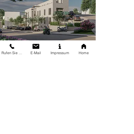
Rufen Sie uns an
E-Mail
Impressum
Home
Wir bieten Ihnen Kompetenz und
Know-how aus Architektenhand
Aufgrund unserer jahrelangen Erfahrung und
umfangreichem Wissen verhelfen wir Ihnen an
einem idealen Ort zu einem besonderen Haus
mit hoher Lebensqualität.
Beständig gute Kommunikation