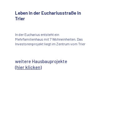
Leben in der Euchariusstraße in
Trier
In der Eucharius entsteht ein
Mehrfamilienhaus mit 7 Wohneinheiten. Das
Investorenprojekt liegt im Zentrum vom Trier
weitere Hausbauprojekte
(hier klicken)