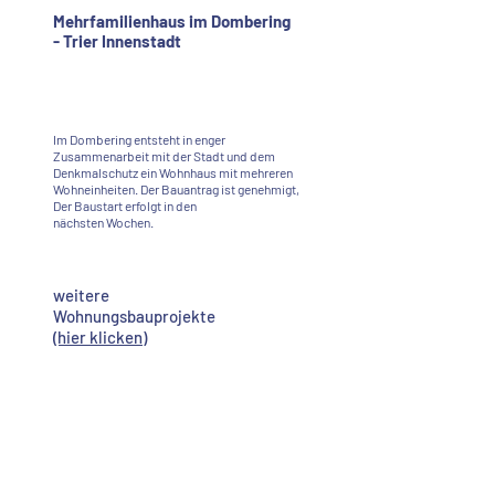
Mehrfamilienhaus im Dombering
- Trier Innenstadt
Im Dombering entsteht in enger
Zusammenarbeit mit der Stadt und dem
Denkmalschutz ein Wohnhaus mit mehreren
Wohneinheiten. Der Bauantrag ist genehmigt,
Der Baustart erfolgt in den
nächsten Wochen.
weitere
Wohnungsbauprojekte
(hier klicken)