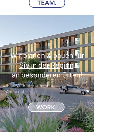
TEAM.
Wir planen & bauen für
Sie in der Region,
an besonderen Orten!
Ihre Wünsche sind unser
Anspruch
WORK.